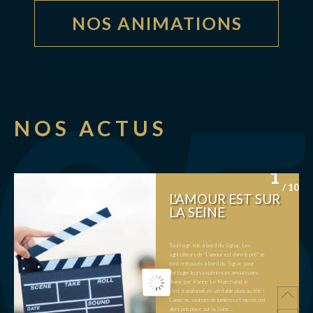
NOS ANIMATIONS
NOS ACTUS
1
/ 10
L'AMOUR EST SUR
LA SEINE
Tournage télé à bord du Signac Les
agriculteurs de "L'amour est dans le pré" se
sont retrouvés à bord du Signac pour
partager leurs expériences amoureuses.
Animé par Karine Le Marchand, le
bateau sur la Seine
c'est transformé en véritable plateau télé !
Caméras, sources de lumières et micros ont
alors pris place sur la Seine...